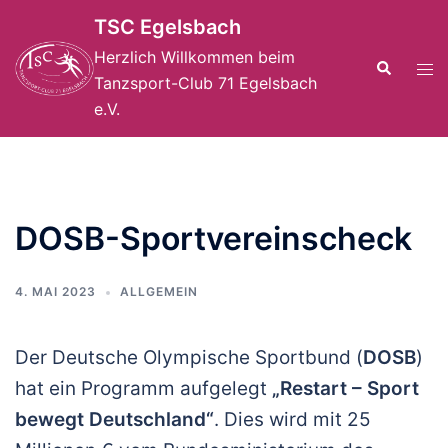
Zum
TSC Egelsbach
Inhalt
Herzlich Willkommen beim
springen
Suche
Men
Tanzsport-Club 71 Egelsbach
ums
e.V.
DOSB-Sportvereinscheck
4. MAI 2023
ALLGEMEIN
Der Deutsche Olympische Sportbund (
DOSB
)
hat ein Programm aufgelegt
„Restart – Sport
be­wegt Deutschland“
. Dies wird mit 25