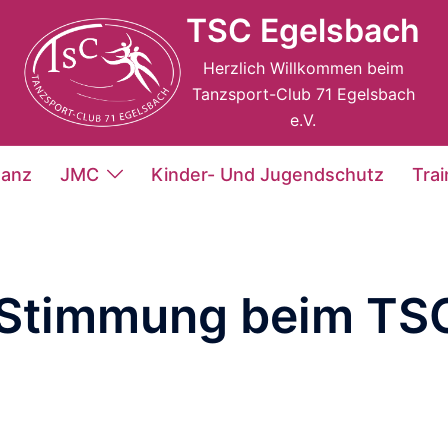
TSC Egelsbach
Herzlich Willkommen beim
Tanzsport-Club 71 Egelsbach
e.V.
tanz
JMC
Kinder- Und Jugendschutz
Trai
 Stimmung beim TS