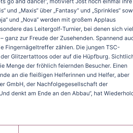
lets go and dance!“, motiviert Jost noch einmal ihre
s“ und „Maxis“ über „Fantasy“ und „Sprinkles“ sow
oja“ und „Nova“ werden mit großem Applaus
ondere das Leitergolf-Turnier, bei denen sich vie
rn – ganz zur Freude der Zusehenden. Spannend au
ie Fingernägeltreffer zählen. Die jungen TSC-
er Glitzertattoos oder auf die Hüpfburg. Sichtlic
die Menge der fröhlich feiernden Besucher. Einen
de an die fleißigen Helferinnen und Helfer, aber
er GmbH, der Nachfolgegesellschaft der
 „Und denkt am Ende an den Abbau“, hat Wiederhol