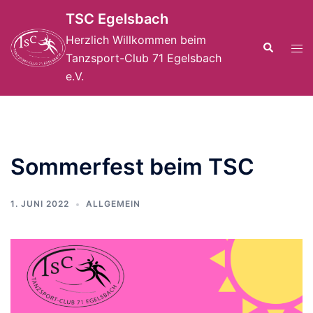
Zum
TSC Egelsbach
Inhalt
Herzlich Willkommen beim
springen
Suche
Men
Tanzsport-Club 71 Egelsbach
ums
e.V.
Sommerfest beim TSC
1. JUNI 2022
ALLGEMEIN