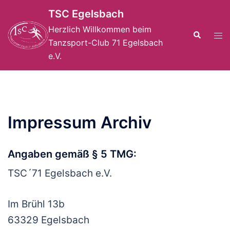
Zum
TSC Egelsbach
Inhalt
Herzlich Willkommen beim
springen
Suche
Men
Tanzsport-Club 71 Egelsbach
ums
e.V.
Impressum Archiv
Angaben gemäß § 5 TMG:
TSC´71 Egelsbach e.V.
Im Brühl 13b
63329 Egelsbach